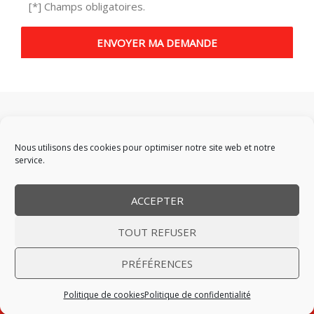
[*] Champs obligatoires.
Nous utilisons des cookies pour optimiser notre site web et notre
service.
ACCEPTER
Accueil
|
Services
|
Promos
|
CGV
|
Mention légales
|
Politique
TOUT REFUSER
de confidentialité
|
Politique de cookies (EU)
|
Contact
© PABST 2022 • 9-11, place de l'Olympium - 57140 WOIPPY •
PRÉFÉRENCES
Tél. 03 87 72 55 25 • Port. 06 75 50 17 64
Politique de cookies
Politique de confidentialité