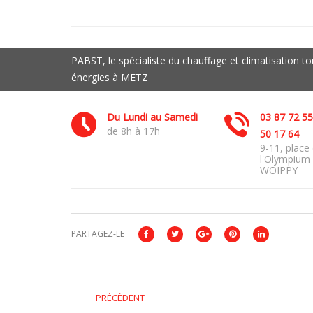
PABST, le spécialiste du chauffage et climatisation t
énergies à METZ
Du Lundi au Samedi
03 87 72 55
de 8h à 17h
50 17 64
9-11, place
l'Olympium
WOIPPY
PARTAGEZ-LE
PRÉCÉDENT