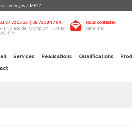
toutes énergies à METZ
03 87 72 55 25 | 06 75 50 17 64
Nous contacter
9-11, place de l'Olympium - 57140
par e-mail
WOIPPY
eil
Services
Réalisations
Qualifications
Prod
act