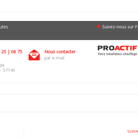
outes
Suivez-nous sur 
 25 | 06 75
Nous contacter
par e-mail
 de
 - 57140
SUIV