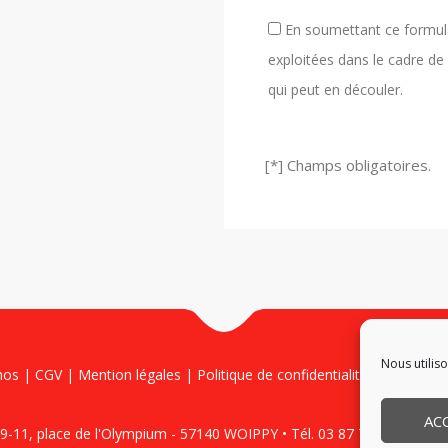
En soumettant ce formulai
exploitées dans le cadre de
qui peut en découler.
[*] Champs obligatoires.
Nous utilis
mos
|
CGV
|
Mention légales
|
Politique de confidentialité
|
Politique 
AC
-11, place de l'Olympium - 57140 WOIPPY • Tél. 03 87 72 55 25 • Por