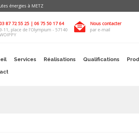
toutes énergies à METZ
03 87 72 55 25 | 06 75 50 17 64
Nous contacter
9-11, place de l'Olympium - 57140
par e-mail
WOIPPY
eil
Services
Réalisations
Qualifications
Prod
act