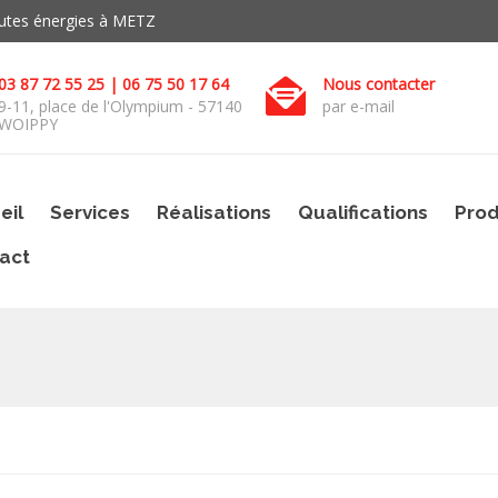
toutes énergies à METZ
03 87 72 55 25 | 06 75 50 17 64
Nous contacter
9-11, place de l'Olympium - 57140
par e-mail
WOIPPY
eil
Services
Réalisations
Qualifications
Prod
act