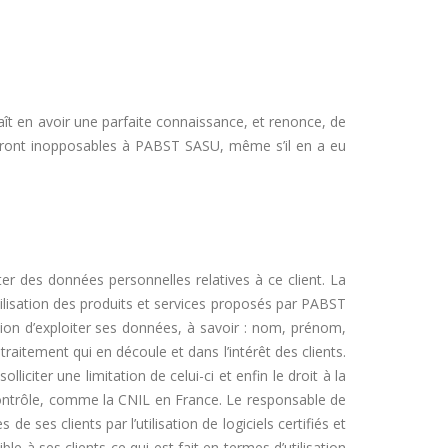
ît en avoir une parfaite connaissance, et renonce, de
seront inopposables à PABST SASU, même s’il en a eu
er des données personnelles relatives à ce client. La
utilisation des produits et services proposés par PABST
tion d’exploiter ses données, à savoir : nom, prénom,
aitement qui en découle et dans l’intérêt des clients.
liciter une limitation de celui-ci et enfin le droit à la
 contrôle, comme la CNIL en France. Le responsable de
ses clients par l’utilisation de logiciels certifiés et
e à ses clients ce qui est fait en termes d’utilisation