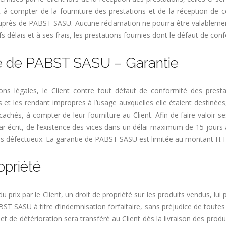
s, à compter de la fourniture des prestations et de la réception de ce
s, auprès de PABST SASU. Aucune réclamation ne pourra être valablemen
fs délais et à ses frais, les prestations fournies dont le défaut de con
é de PABST SASU – Garantie
s légales, le Client contre tout défaut de conformité des presta
 et les rendant impropres à l’usage auxquelles elle étaient destinées,
cachés, à compter de leur fourniture au Client. Afin de faire valoir s
ar écrit, de l’existence des vices dans un délai maximum de 15 jours
jugés défectueux. La garantie de PABST SASU est limitée au montant H.T.
opriété
rix par le Client, un droit de propriété sur les produits vendus, lui
T SASU à titre d’indemnisation forfaitaire, sans préjudice de toutes aut
e et de détérioration sera transféré au Client dès la livraison des pr