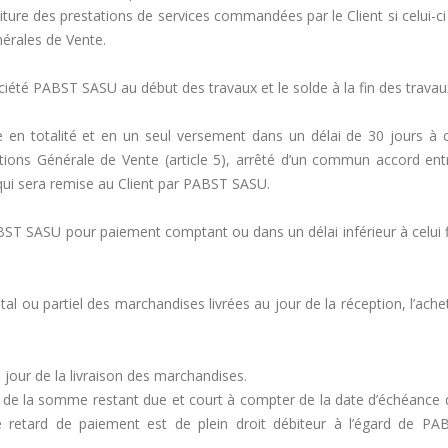
re des prestations de services commandées par le Client si celui-ci n
érales de Vente.
té PABST SASU au début des travaux et le solde à la fin des travau
e en totalité et en un seul versement dans un délai de 30 jours à c
ions Générale de Vente (article 5), arrêté d’un commun accord entr
qui sera remise au Client par PABST SASU.
T SASU pour paiement comptant ou dans un délai inférieur à celui f
al ou partiel des marchandises livrées au jour de la réception, l’ach
u jour de la livraison des marchandises.
es de la somme restant due et court à compter de la date d’échéance
e retard de paiement est de plein droit débiteur à l’égard de PA