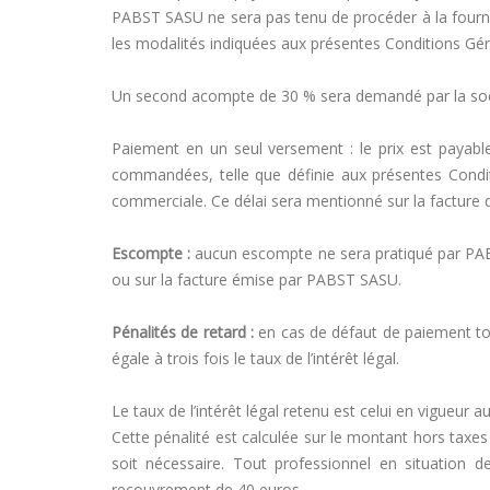
PABST SASU ne sera pas tenu de procéder à la fournitu
les modalités indiquées aux présentes Conditions Gén
Un second acompte de 30 % sera demandé par la socié
Paiement en un seul versement : le prix est payabl
commandées, telle que définie aux présentes Condit
commerciale. Ce délai sera mentionné sur la facture 
Escompte :
aucun escompte ne sera pratiqué par PABS
ou sur la facture émise par PABST SASU.
Pénalités de retard :
en cas de défaut de paiement tot
égale à trois fois le taux de l’intérêt légal.
Le taux de l’intérêt légal retenu est celui en vigueur a
Cette pénalité est calculée sur le montant hors tax
soit nécessaire. Tout professionnel en situation d
recouvrement de 40 euros.