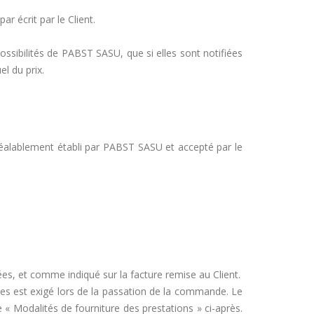
r écrit par le Client.
ssibilités de PABST SASU, que si elles sont notifiées
l du prix.
préalablement établi par PABST SASU et accepté par le
ées, et comme indiqué sur la facture remise au Client.
s est exigé lors de la passation de la commande. Le
e « Modalités de fourniture des prestations » ci-après.