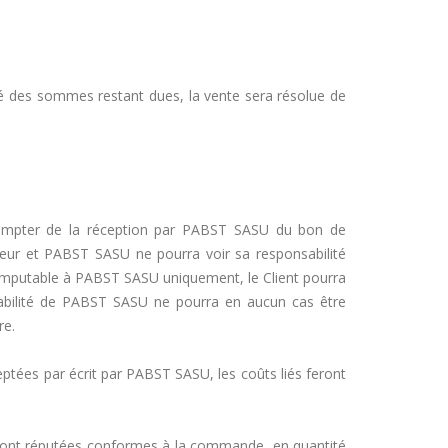
tté des sommes restant dues, la vente sera résolue de
 compter de la réception par PABST SASU du bon de
eur et PABST SASU ne pourra voir sa responsabilité
s imputable à PABST SASU uniquement, le Client pourra
sabilité de PABST SASU ne pourra en aucun cas être
re.
ptées par écrit par PABST SASU, les coûts liés feront
seront réputées conformes à la commande, en quantité