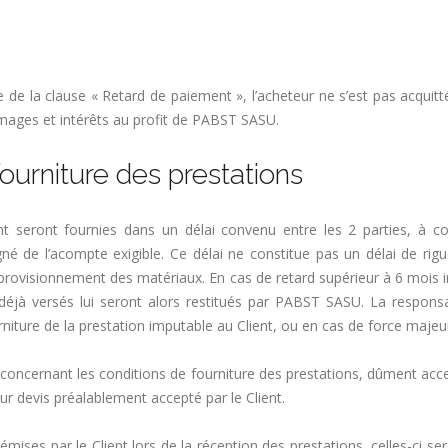
re de la clause « Retard de paiement », l’acheteur ne s’est pas acqui
ommages et intérêts au profit de PABST SASU.
urniture des prestations
ent seront fournies dans un délai convenu entre les 2 parties, à
e l’acompte exigible. Ce délai ne constitue pas un délai de rigu
approvisionnement des matériaux. En cas de retard supérieur à 6 moi
déjà versés lui seront alors restitués par PABST SASU. La respon
iture de la prestation imputable au Client, ou en cas de force majeu
concernant les conditions de fourniture des prestations, dûment acce
ur devis préalablement accepté par le Client.
mises par le Client lors de la réception des prestations, celles-ci 