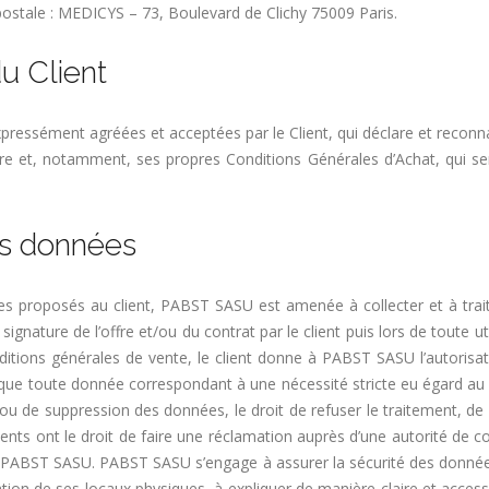
ostale : MEDICYS – 73, Boulevard de Clichy 75009 Paris.
u Client
ressément agréées et acceptées par le Client, qui déclare et reconna
toire et, notamment, ses propres Conditions Générales d’Achat, qui 
es données
ces proposés au client, PABST SASU est amenée à collecter et à trait
 signature de l’offre et/ou du contrat par le client puis lors de toute 
nditions générales de vente, le client donne à PABST SASU l’autorisa
ue toute donnée correspondant à une nécessité stricte eu égard au tr
 ou de suppression des données, le droit de refuser le traitement, de sol
lients ont le droit de faire une réclamation auprès d’une autorité de
PABST SASU. PABST SASU s’engage à assurer la sécurité des données de 
n de ses locaux physiques, à expliquer de manière claire et accessibl