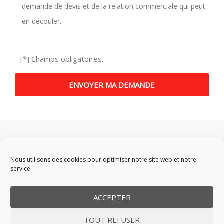
demande de devis et de la relation commerciale qui peut
en découler.
[*] Champs obligatoires.
Nous utilisons des cookies pour optimiser notre site web et notre
service.
ACCEPTER
Accueil
|
Services
|
Promos
|
CGV
|
Mention légales
|
Politique
TOUT REFUSER
de confidentialité
|
Politique de cookies (EU)
|
Contact