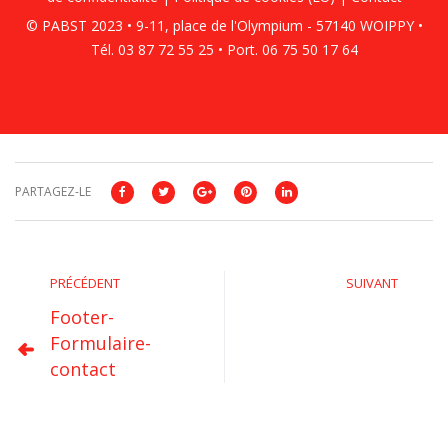
© PABST 2023 • 9-11, place de l'Olympium - 57140 WOIPPY •
Tél. 03 87 72 55 25 • Port. 06 75 50 17 64
PARTAGEZ-LE
PRÉCÉDENT
SUIVANT
Footer-
Formulaire-
contact