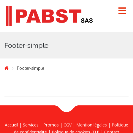
Footer-simple
Footer-simple
Accueil
|
Services
|
Promos
|
CGV
|
Mention légales
|
Politique
de confidentialité
|
Politique de cookies (EU)
|
Contact